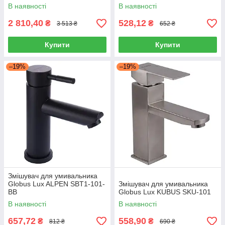
В наявності
В наявності
2 810,40
528,12
₴
₴
3 513 ₴
652 ₴
Купити
Купити
–19%
–19%
Змішувач для умивальника
Globus Lux ALPEN SBT1-101-
Змішувач для умивальника
BB
Globus Lux KUBUS SKU-101
В наявності
В наявності
657,72
558,90
₴
₴
812 ₴
690 ₴