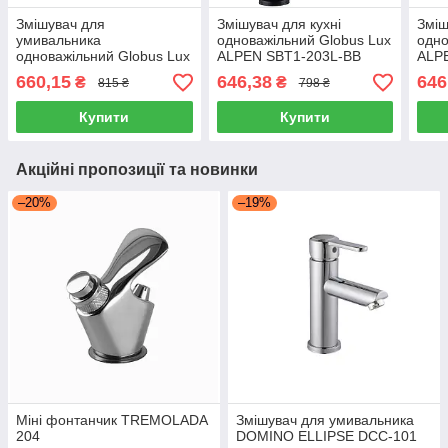
Змішувач для
Змішувач для кухні
Зміш
умивальника
одноважільний Globus Lux
одно
одноважільний Globus Lux
ALPEN SBT1-203L-BB
ALP
MAIN SM-101 литий,
чорний
чор
660,15
646,38
646
₴
₴
815 ₴
798 ₴
нержавіюча сталь
Купити
Купити
Акційні пропозиції та новинки
–20%
–19%
Міні фонтанчик TREMOLADA
Змішувач для умивальника
204
DOMINO ELLIPSE DCC-101