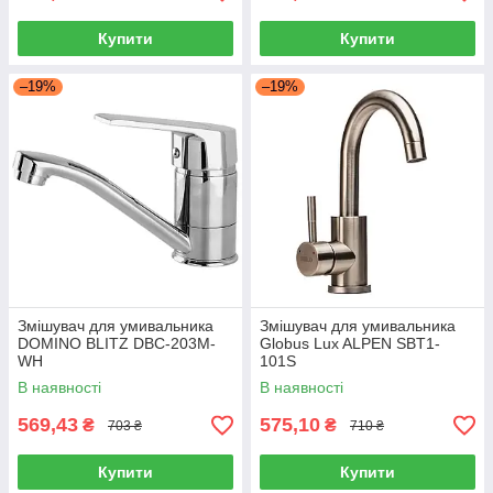
Купити
Купити
–19%
–19%
Змішувач для умивальника
Змішувач для умивальника
DOMINO BLITZ DBC-203M-
Globus Lux ALPEN SBT1-
WH
101S
В наявності
В наявності
569,43
575,10
₴
₴
703 ₴
710 ₴
Купити
Купити