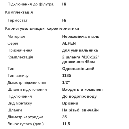
Підключення до фільтра
Ні
Комплектація
Термостат
Ні
Користувальницькі характеристики
Матеріал
Нержавіюча сталь
Серія
ALPEN
Призначення
для умивальника
Комплектація
2 шланга М10х1/2"
довжиною 45см
Тип
Одноважільний
Тип виливу
1185
Діаметр підключення
1/2"
Шланги підключення
Входять в комплект
Підключення
До водопроводу
Вид монтажу
Врізний
Шланги
На різьбі звичайні
Діаметр картриджа
35
Винос гусака (див.)
11,5