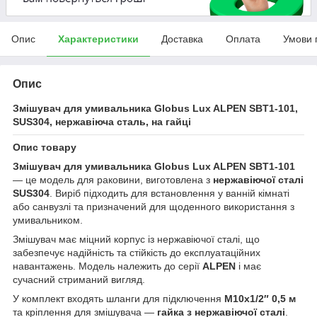
Опис
Характеристики
Доставка
Оплата
Умови 
Опис
Змішувач для умивальника Globus Lux ALPEN SBT1-101,
SUS304, нержавіюча сталь, на гайці
Опис товару
Змішувач для умивальника Globus Lux ALPEN SBT1-101
— це модель для раковини, виготовлена з
нержавіючої сталі
SUS304
. Виріб підходить для встановлення у ванній кімнаті
або санвузлі та призначений для щоденного використання з
умивальником.
Змішувач має міцний корпус із нержавіючої сталі, що
забезпечує надійність та стійкість до експлуатаційних
навантажень. Модель належить до серії
ALPEN
і має
сучасний стриманий вигляд.
У комплект входять шланги для підключення
М10х1/2″ 0,5 м
та кріплення для змішувача —
гайка з нержавіючої сталі
.