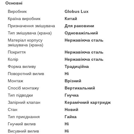
Основні
Виробник
Globus Lux
Країна виробник
Китай
Призначення змішувача
Для раковини
Тип змішувача (крана)
Одноважільний
Матеріал корпусу
Нержавіюча сталь
змішувача (крана)
Покриття
Нержавіюча сталь
Колір
Нержавіюча сталь
Форма виливу
Традиційна
Поворотний вилив
Ні
Монтаж
Врізний
Спосіб монтажу
Вертикальний
Тип підводки
Гнучка
Запірний клапан
Керамічний картридж
Стан
Новий
Тип приєднання
Гайка
Гнучкий вилив
Ні
Висувний вилив
Ні