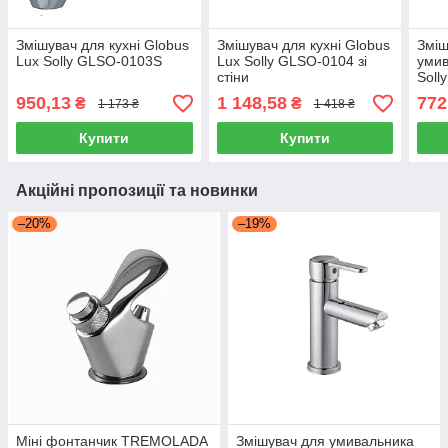
Змішувач для кухні Globus
Змішувач для кухні Globus
Зміш
Lux Solly GLSO-0103S
Lux Solly GLSO-0104 зі
умив
стіни
Soll
950,13
1 148,58
772
₴
₴
1 173 ₴
1 418 ₴
Купити
Купити
Акційні пропозиції та новинки
–20%
–19%
Міні фонтанчик TREMOLADA
Змішувач для умивальника