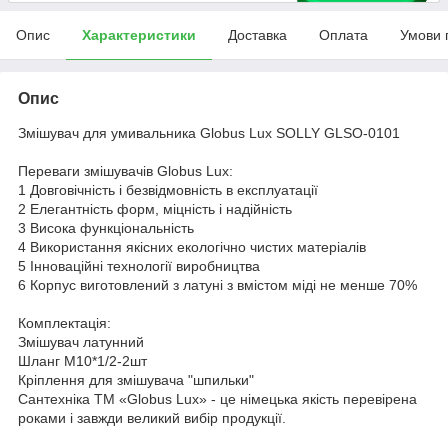
Опис
Характеристики
Доставка
Оплата
Умови 
Опис
Змішувач для умивальника Globus Lux SOLLY GLSO-0101
Переваги змішувачів Globus Lux:
1 Довговічність і безвідмовність в експлуатації
2 Елегантність форм, міцність і надійність
3 Висока функціональність
4 Використання якісних екологічно чистих матеріалів
5 Інноваційні технології виробництва
6 Корпус виготовлений з латуні з вмістом міді не менше 70%
Комплектація:
Змішувач латунний
Шланг М10*1/2-2шт
Кріплення для змішувача "шпильки"
Сантехніка ТМ «Globus Lux» - це німецька якість перевірена
роками і завжди великий вибір продукції.