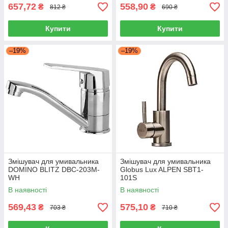
657,72
558,90
₴
₴
812 ₴
690 ₴
Купити
Купити
–19%
–19%
Змішувач для умивальника
Змішувач для умивальника
DOMINO BLITZ DBC-203M-
Globus Lux ALPEN SBT1-
WH
101S
В наявності
В наявності
569,43
575,10
₴
₴
703 ₴
710 ₴