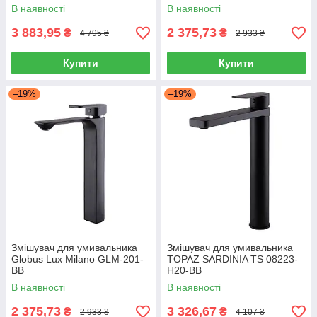
В наявності
В наявності
3 883,95
2 375,73
₴
₴
4 795 ₴
2 933 ₴
Купити
Купити
–19%
–19%
Змішувач для умивальника
Змішувач для умивальника
Globus Lux Milano GLM-201-
TOPAZ SARDINIA TS 08223-
BB
H20-BB
В наявності
В наявності
2 375,73
3 326,67
₴
₴
2 933 ₴
4 107 ₴