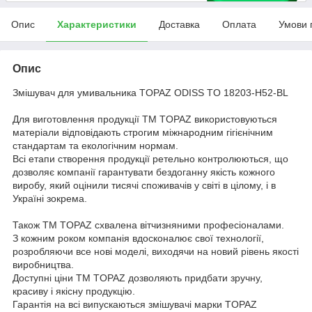
Опис
Характеристики
Доставка
Оплата
Умови 
Опис
Змішувач для умивальника TOPAZ ODISS TO 18203-H52-BL
Для виготовлення продукції ТМ TOPAZ використовуються
матеріали відповідають строгим міжнародним гігієнічним
стандартам та екологічним нормам.
Всі етапи створення продукції ретельно контролюються, що
дозволяє компанії гарантувати бездоганну якість кожного
виробу, який оцінили тисячі споживачів у світі в цілому, і в
Україні зокрема.
Також ТМ TOPAZ схвалена вітчизняними професіоналами.
З кожним роком компанія вдосконалює свої технології,
розробляючи все нові моделі, виходячи на новий рівень якості
виробництва.
Доступні ціни ТМ TOPAZ дозволяють придбати зручну,
красиву і якісну продукцію.
Гарантія на всі випускаються змішувачі марки TOPAZ