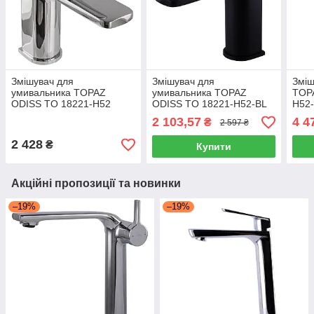
Змішувач для
Змішувач для
Зміш
умивальника TOPAZ
умивальника TOPAZ
TOP
ODISS TO 18221-H52
ODISS TO 18221-H52-BL
H52
2 103,57
4 4
₴
2 597 ₴
2 428
₴
Купити
Акційні пропозиції та новинки
–19%
–19%