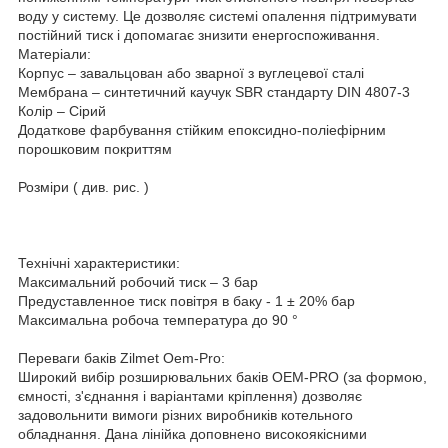
воду у систему. Це дозволяє системі опалення підтримувати
постійний тиск і допомагає знизити енергоспоживання.
Матеріали:
Корпус – завальцован або зварної з вуглецевої сталі
Мембрана – синтетичний каучук SBR стандарту DIN 4807-3
Колір – Сірий
Додаткове фарбування стійким епоксидно-поліефірним
порошковим покриттям
Розміри ( див. рис. )
Технічні характеристики:
Максимальний робочий тиск – 3 бар
Предуставленное тиск повітря в баку - 1 ± 20% бар
Максимальна робоча температура до 90 °
Переваги баків Zilmet Oem-Pro:
Широкий вибір розширювальних баків OEM-PRO (за формою,
ємності, з'єднання і варіантами кріплення) дозволяє
задовольнити вимоги різних виробників котельного
обладнання. Дана лінійка доповнено високоякісними