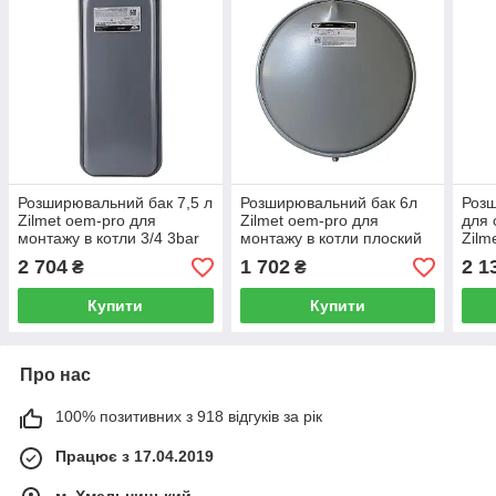
Розширювальний бак 7,5 л
Розширювальний бак 6л
Розш
Zilmet oem-pro для
Zilmet oem-pro для
для 
монтажу в котли 3/4 3bar
монтажу в котли плоский
Zilm
прямокутний
3bar 3/8'
монт
2 704
1 702
2 1
₴
₴
3bar
Купити
Купити
Про нас
100% позитивних з 918 відгуків за рік
Працює з 17.04.2019