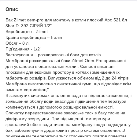
Опис
Бак Zilmet oem-pro для монтажу в котли плоский Арт. 521 8л
3bar D. 392 СІРИЙ 1/2"
Виробництво - Zilmet
Країна виробництва – Італія
Обсяг – 8 л.
Під'єднання - 1/2"
Застосування – розширювальні баки для котлів.
Мембранні розширювальні баки Zilmet Oem-Pro призначені
для установки в опалювальні котли.. Ємності виконані
плоскими для економії простору в котлах і зменшення їх
габаритних розмірів. Випускаються об'ємом від 2 до 24 літрів.
Мембрана виготовлена з синтетичної гуми, що відповідає всім
вимогам сертифікації.
В замкнутих системах опалення вода не підлягає стисненню, і
збільшення обсягу води внаслідок підвищення температури
компенсується з допомогою розширювальної ємкості.
Спочатку передвстановлене заводське тиск в баку тисне на
діафрагму зсередини. При підвищенні температури
зростаючий обсяг води тисне на мембрану і вода надходить у
бак, забезпечуючи додатковий простір системі опалення. З
пониженням температури тиск стисненого повітря повертає