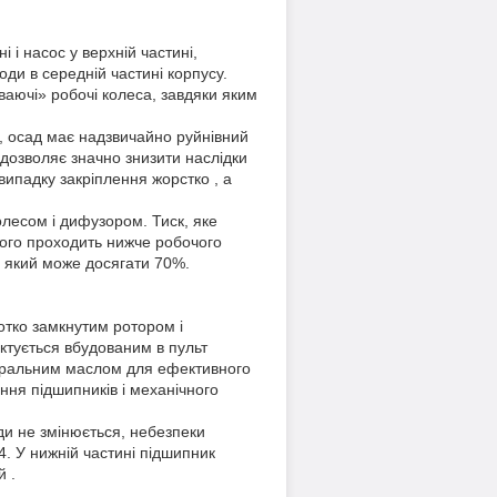
 і насос у верхній частині,
ди в середній частині корпусу.
ваючі» робочі колеса, завдяки яким
я, осад має надзвичайно руйнівний
 дозволяє значно знизити наслідки
 випадку закріплення жорстко , а
олесом і дифузором. Тиск, яке
кого проходить нижче робочого
, який може досягати 70%.
тко замкнутим ротором і
ектується вбудованим в пульт
неральним маслом для ефективного
ня підшипників і механічного
оди не змінюється, небезпеки
4. У нижній частині підшипник
й .