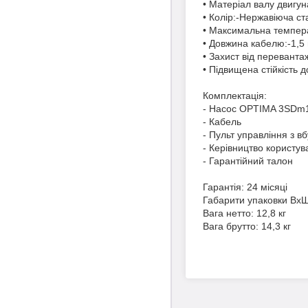
• Матеріал валу двигу
• Колір:-Нержавіюча ст
• Максимальна темпера
• Довжина кабелю:-1,5
• Захист від перевант
• Підвищена стійкість д
Комплектація:
- Насос OPTIMA 3SDm1.
- Кабель
- Пульт управління з 
- Керівництво користув
- Гарантійний талон
Гарантія: 24 місяці
Габарити упаковки Вх
Вага нетто: 12,8 кг
Вага брутто: 14,3 кг