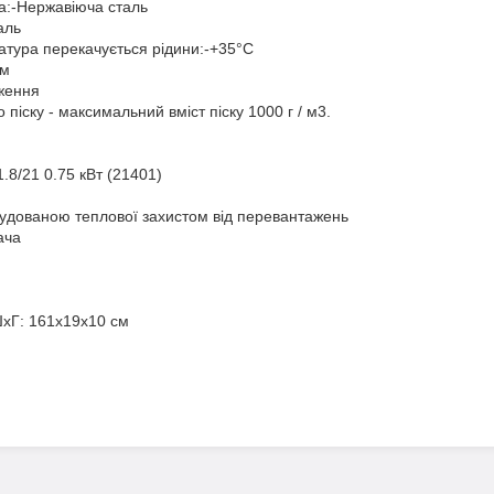
на:-Нержавіюча сталь
аль
тура перекачується рідини:-+35°С
 м
аження
о піску - максимальний вміст піску 1000 г / м3.
8/21 0.75 кВт (21401)
вбудованою теплової захистом від перевантажень
ача
ШхГ: 161х19х10 см