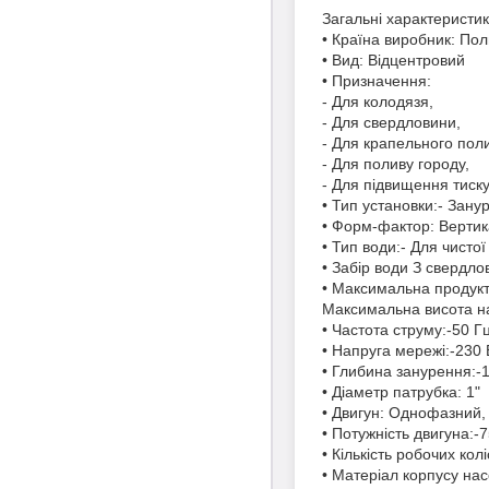
Загальні характеристик
• Країна виробник: По
• Вид: Відцентровий
• Призначення:
- Для колодязя,
- Для свердловини,
- Для крапельного поли
- Для поливу городу,
- Для підвищення тиск
• Тип установки:- Зан
• Форм-фактор: Верти
• Тип води:- Для чистої
• Забір води З свердло
• Максимальна продукти
Максимальна висота н
• Частота струму:-50 Г
• Напруга мережі:-230 
• Глибина занурення:-
• Діаметр патрубка: 1"
• Двигун: Однофазний
• Потужність двигуна:-
• Кількість робочих колі
• Матеріал корпусу на