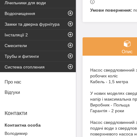
Лічильники для води
п
Водоочищення
Замки та дверна фурнітура
Інсталяції 2
Смесители
Опис
Трубы и фитинги
Система отопления
Насос свердловинний з
робочих коліс
Про нас
Кабель - 1,5 метра
Відгуки
У нових моделях сверд
напір і максимальна пр
Виробник - Польща
Гарантія - 2 роки
Контакти
Насос свердловинний з
подачі води з свердлов
Володимир
поверхневого насоса 