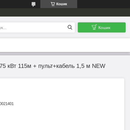
Кошик
Кошик
,75 кВт 115м + пульт+кабель 1,5 м NEW
0021401