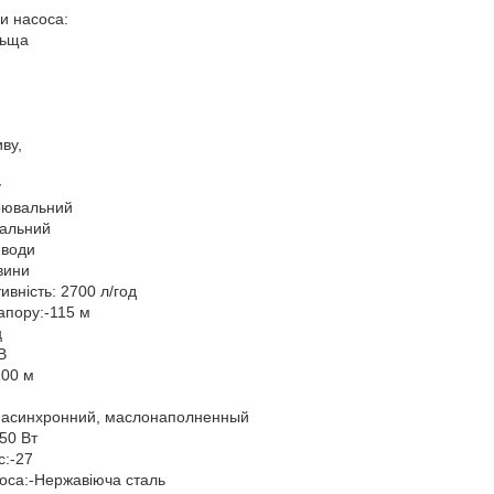
и насоса:
льща
ву,
у
урювальний
кальний
 води
вини
вність: 2700 л/год
апору:-115 м
ц
В
100 м
, асинхронний, маслонаполненный
750 Вт
с:-27
соса:-Нержавіюча сталь