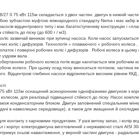
7 0.75 кВт 115м складається з двох частин: двигун в нижній частині
обою зубчастою муфтою міжнародного стандарту Nema і має забір во
асосів відцентрового типу і має багатоступеневу конструкцію і «пла
стійкість до піску (до 600 г / м3).
оліс зазвичай виникає при зупинці насоса. Коли насос запускаєтьс
чих коліс і дифузорів. Технологія « плаваючого » робочого колеса ,
лопаток і поверхні робочих коліс і дифузорів . Робочі колеса в цьому
 уздовж вала .
обертанням робочого колеса потік води нагнітається між робочим к
робоче колесо. При цьому осад піску виноситься потоком, частина я
го. Відцентрові глибинні насоси відрізняються високим рівнем ККД 
сті:
75 кВт 115м оснащений асинхронним однофазними двигуном з коро
лесом, для реалізації підвищеної стійкості до піску. Насос компл
 також конденсаторним блоком. Двигун заповнений спеціальним мі
дачі в навколишнє середовище), а також для змащення й охолоджен
я контакту з харчовими продуктами. У разі витоку запах, і колір в
 і корпус електродвигуна виготовлений з нержавіючої сталі AISI 30
итримує осьові навантаження, у верхній частині двигуна - радіальни