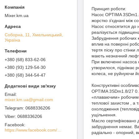
Принцип роботи:
Насос OPTIMA 3SDm1.8/2
Mixer.km.ua
жорстко з'єднані між с
Насос относятится до н
реалізується підвищена 
Соборна, 11, Хмельницький,
Забруднення робочих к
Україна
вплив на поверхні робо
тертя піску про стінки 
мають незначний люфт
+380 (68) 833-62-06
При включенні насоса 
+380 (93) 129-54-30
утворилося, піднімає 
колеса, не руйнуючи йо
+380 (68) 344-54-47
Конструктивні особливо
OPTIMA 3SDm1.8/27 0.
«плаваючим» робочим ко
mixer.km.ua@gmail.com
теплової захистом , а
0688336206
охолодження (тепловід
ущільнення.
0688336206
Масло сертифіковано дл
Facebook
забруднення немає. Вал
https://www.facebook.com/MIXER-%D0%A1%D0%B0%D0%BD%D1%82%D0%B5%D1%85%D0%BD%D0%B8%D1%87%D0%B5%D1%81%D0%BA%D0%BE%D0%B5-%D0%9E%D0%B1%D0%BE%D1%80%D1%83%D0%B4%D0%BE%D0%B2%D0%B0%D0%BD%D0%B8%D0%B5-100936738562760
радіально - опорний, в