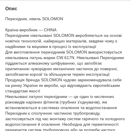
Опис
Перехідник, нікель SOLOMON
Країна-виробник — CHINA
Перехідники нікельовані SOLOMON виробляються на основі
новітніх технологій, найкращих матеріалів, завдяки чому є
надійними та міцними в процесі їх експлуатації
Для виготовлення перехідників SOLOMON використовується
нікельована латунь марки CW 617N. Нікельовані Перехідники
піддаються алмазному шліфуванню, що запобігає
прилипанню чужорідних механічних частинок до поверхні,
запобігаючи корозії та збільшуючи термін експлуатації
Продукція бренда SOLOMON чудово зарекомендувала себе
на ринку України як вироби, що відповідають європейським
стандартам якості
Нікельовані латунні перехідники — це один із численних
різновидів нарізних фітингів (трубних з'єднувачів), які
встановлюються в системах опалення та водопостачання
Перехідник є сполучною частиною трубопроводу,
застосовується під час монтажу систем гарячого та холодного
водопостачання й опалення. Необхідна для герметичності
перекриття систем трубопроводу або за потреби частого