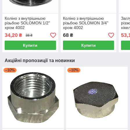
Коліно з внутрішньою
Коліно з внутрішньою
Загл
різьбою SOLOMON 1/2"
різьбою SOLOMON 3/4"
різ
хром 4002
хром 4002
ніке
34,20
68
53,
₴
₴
38 ₴
Купити
Купити
Акційні пропозиції та новинки
–10%
–10%