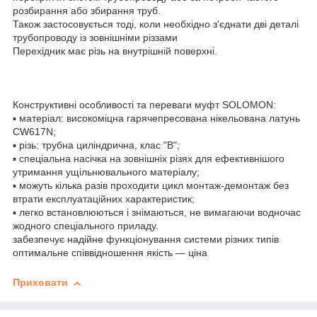
розбирання або збирання труб.
Також застосовується тоді, коли необхідно з'єднати дві деталі
трубопроводу із зовнішніми різзами
Перехідник має різь на внутрішній поверхні.
Конструктивні особливості та переваги муфт SOLOMON:
▪ матеріал: високоміцна гарячепресована нікельована латунь
CW617N;
▪ різь: трубна циліндрична, клас "В";
▪ спеціальна насічка на зовнішніх різях для ефективнішого
утримання ущільнювального матеріалу;
▪ можуть кілька разів проходити цикл монтаж-демонтаж без
втрати експлуатаційних характеристик;
▪ легко встановлюються і знімаються, не вимагаючи водночас
жодного спеціального приладу.
забезпечує надійне функціонування системи різних типів
оптимальне співвідношення якість — ціна
Приховати