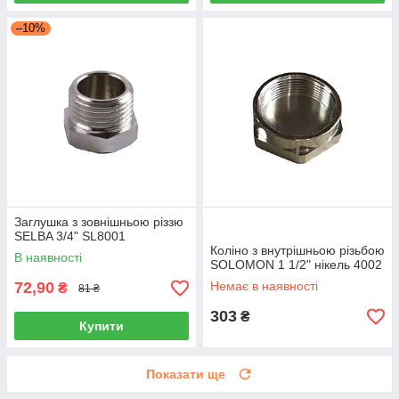
–10%
Заглушка з зовнішньою різзю
SELBA 3/4" SL8001
Коліно з внутрішньою різьбою
В наявності
SOLOMON 1 1/2" нікель 4002
72,90
Немає в наявності
₴
81 ₴
303
₴
Купити
Показати ще