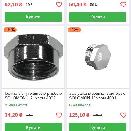
62,10
50,40
₴
₴
69 ₴
56 ₴
Купити
Купити
–10%
–10%
Коліно з внутрішньою різьбою
Заглушка із зовнішньою різзю
SOLOMON 1/2" хром 4002
SOLOMON 1" хром 4001
В наявності
В наявності
34,20
125,10
₴
₴
38 ₴
139 ₴
Купити
Купити