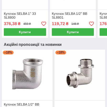
Куточок SELBA 1" ЗЗ
Куточок SELBA 1/2" ВВ
Куто
SL8800
SL8801
SL8
376,38
119,72
176
₴
₴
459 ₴
146 ₴
Купити
Купити
Акційні пропозиції та новинки
–18%
–18%
Куточок SELBA 1/2" ВВ