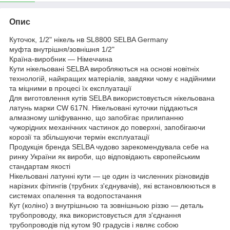
Опис
Куточок, 1/2" нікель нв SL8800 SELBA Germany
муфта внутрішня/зовнішня 1/2"
Країна-виробник — Німеччина
Кути нікельовані SELBA виробляються на основі новітніх
технологій, найкращих матеріалів, завдяки чому є надійними
та міцними в процесі їх експлуатації
Для виготовлення кутів SELBA використовується нікельована
латунь марки CW 617N. Нікельовані куточки піддаються
алмазному шліфуванню, що запобігає прилипанню
чужорідних механічних частинок до поверхні, запобігаючи
корозії та збільшуючи термін експлуатації
Продукція бренда SELBA чудово зарекомендувала себе на
ринку України як вироби, що відповідають європейським
стандартам якості
Нікельовані латунні кути — це один із численних різновидів
нарізних фітингів (трубних з'єднувачів), які встановлюються в
системах опалення та водопостачання
Кут (коліно) з внутрішньою та зовнішньою різзю — деталь
трубопроводу, яка використовується для з'єднання
трубопроводів під кутом 90 градусів і являє собою