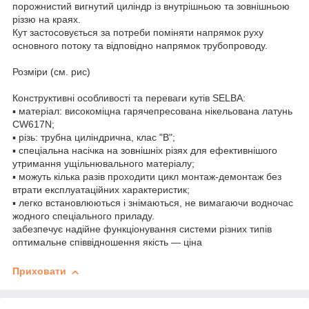
порожнистий вигнутий циліндр із внутрішньою та зовнішньою
різзю на краях.
Кут застосовується за потреби поміняти напрямок руху
основного потоку та відповідно напрямок трубопроводу.
Розміри (см. рис)
Конструктивні особливості та переваги кутів SELBA:
▪ матеріал: високоміцна гарячепресована нікельована латунь
CW617N;
▪ різь: трубна циліндрична, клас "В";
▪ спеціальна насічка на зовнішніх різях для ефективнішого
утримання ущільнювального матеріалу;
▪ можуть кілька разів проходити цикл монтаж-демонтаж без
втрати експлуатаційних характеристик;
▪ легко встановлюються і знімаються, не вимагаючи водночас
жодного спеціального приладу.
забезпечує надійне функціонування системи різних типів
оптимальне співвідношення якість — ціна
Приховати