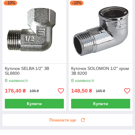
–10%
–10%
Куточок SELBA 1/2" ЗВ
Куточок SOLOMON 1/2" хром
SL8800
ЗВ 8200
В наявності
В наявності
176,40
148,50
₴
₴
196 ₴
165 ₴
Купити
Купити
Показати ще