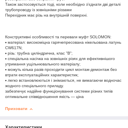
Також застосовується тоді, коли необхідно з'єднати дві деталі
трубопроводу із зовнішніми різзами
Перехідник має різь на внутрішній поверхні.
Конструктивні особливості та переваги муфт SOLOMON:
▪ матеріал: високоміцна гарячепресована нікельована латунь
CW617N;
▪ різь: трубна циліндрична, клас "В";
▪ спеціальна насічка на зовнішніх різях для ефективнішого
утримання ущільнювального матеріалу;
▪ можуть кілька разів проходити цикл монтаж-демонтаж без
втрати експлуатаційних характеристик;
▪ легко встановлюються і знімаються, не вимагаючи водночас
жодного спеціального приладу.
забезпечує надійне функціонування системи різних типів
оптимальне співвідношення якість — ціна
Приховати
Характеристики