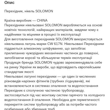
Опис
Перехідник, нікель SOLOMON
Країна-виробник — CHINA
Перехідники нікельовані SOLOMON виробляються на основі
новітніх технологій, найкращих матеріалів, завдяки чому є
надійними та міцними в процесі їх експлуатації
Для виготовлення перехідників SOLOMON використовується
нікельована латунь марки CW 617N. Нікельовані Перехідники
піддаються алмазному шліфуванню, що запобігає
прилипанню чужорідних механічних частинок до поверхні,
запобігаючи корозії та збільшуючи термін експлуатації
Продукція бренда SOLOMON чудово зарекомендувала себе
на ринку України як вироби, що відповідають європейським
стандартам якості
Нікельовані латунні перехідники — це один із численних
різновидів нарізних фітингів (трубних з'єднувачів), які
встановлюються в системах опалення та водопостачання
Перехідник є сполучною частиною трубопроводу,
застосовується під час монтажу систем гарячого та холодного
водопостачання й опалення. Необхідна для герметичності
перекриття систем трубопроводу або за потреби частого
розбирання або збирання труб.