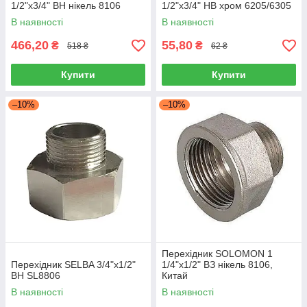
1/2"х3/4" ВН нікель 8106
1/2"х3/4" НВ хром 6205/6305
В наявності
В наявності
466,20
55,80
₴
₴
518 ₴
62 ₴
Купити
Купити
–10%
–10%
Перехідник SOLOMON 1
Перехідник SELBA 3/4"х1/2"
1/4"х1/2" ВЗ нікель 8106,
ВН SL8806
Китай
В наявності
В наявності