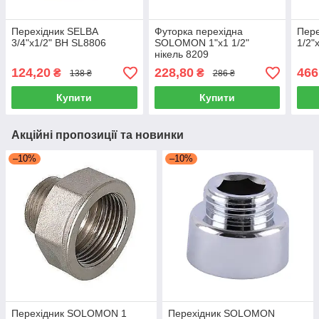
Перехідник SELBA
Футорка перехідна
Пер
3/4"х1/2" ВН SL8806
SOLOMON 1"х1 1/2"
1/2"
нікель 8209
124,20
228,80
466
₴
₴
138 ₴
286 ₴
Купити
Купити
Акційні пропозиції та новинки
–10%
–10%
Перехідник SOLOMON 1
Перехідник SOLOMON