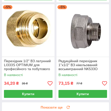
–5%
–5%
Перехідник 1/2" ВЗ латунний
Редукційний перехідник
LI333S OPTIMUM для
1"х1/2" ВЗ нікельований
професійного та побутового
восьмигранний NK533O
застосування
OPTIMUM для з’єднання труб
В наявності
В наявності
34,20
73,15
₴
₴
36 ₴
77 ₴
Купити
Купити
Показати ще