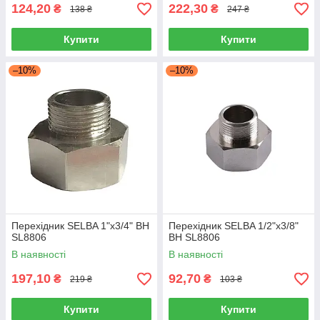
124,20
222,30
₴
₴
138 ₴
247 ₴
Купити
Купити
–10%
–10%
Перехідник SELBA 1"х3/4" ВН
Перехідник SELBA 1/2"х3/8"
SL8806
ВН SL8806
В наявності
В наявності
197,10
92,70
₴
₴
219 ₴
103 ₴
Купити
Купити