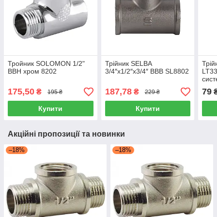
Тройник SOLOMON 1/2"
Трійник SELBA
Трій
ВВН хром 8202
3/4″х1/2″х3/4″ ВВВ SL8802
LT3
сист
опа
175,50
187,78
79
₴
₴
195 ₴
229 ₴
Купити
Купити
Акційні пропозиції та новинки
–18%
–18%