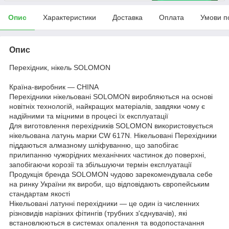
Опис
Характеристики
Доставка
Оплата
Умови п
Опис
Перехідник, нікель SOLOMON
Країна-виробник — CHINA
Перехідники нікельовані SOLOMON виробляються на основі
новітніх технологій, найкращих матеріалів, завдяки чому є
надійними та міцними в процесі їх експлуатації
Для виготовлення перехідників SOLOMON використовується
нікельована латунь марки CW 617N. Нікельовані Перехідники
піддаються алмазному шліфуванню, що запобігає
прилипанню чужорідних механічних частинок до поверхні,
запобігаючи корозії та збільшуючи термін експлуатації
Продукція бренда SOLOMON чудово зарекомендувала себе
на ринку України як вироби, що відповідають європейським
стандартам якості
Нікельовані латунні перехідники — це один із численних
різновидів нарізних фітингів (трубних з'єднувачів), які
встановлюються в системах опалення та водопостачання