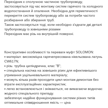
Перехідник є сполучною частиною трубопроводу,
застосовується під час монтажу систем гарячого та холодного
водопостачання й опалення. Необхідна для герметичності
перекриття систем трубопроводу або за потреби частого
розбирання або збирання труб.
Також застосовується тоді, коли необхідно з'єднати дві деталі
трубопроводу із зовнішніми різзами
Перехідник має різь на внутрішній поверхні.
Конструктивні особливості та переваги муфт SOLOMON:
▪ матеріал: високоміцна гарячепресована нікельована латунь
CW617N;
▪ різь: трубна циліндрична, клас "В";
▪ спеціальна насічка на зовнішніх різях для ефективнішого
утримання ущільнювального матеріалу;
▪ можуть кілька разів проходити цикл монтаж-демонтаж без
втрати експлуатаційних характеристик;
▪ легко встановлюються і знімаються, не вимагаючи водночас
жодного спеціального приладу.
забезпечує надійне функціонування системи різних типів
оптимальне співвідношення якість — ціна