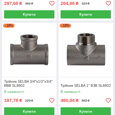
297,66
264,86
₴
₴
363 ₴
323 ₴
Купити
Купити
–18%
–18%
Трійник SELBA 3/4″х1/2″х3/4″
ВВВ SL8802
Трійник SELBA 1″ ВЗВ SL8802
В наявності
В наявності
187,78
460,84
₴
₴
229 ₴
562 ₴
Купити
Купити