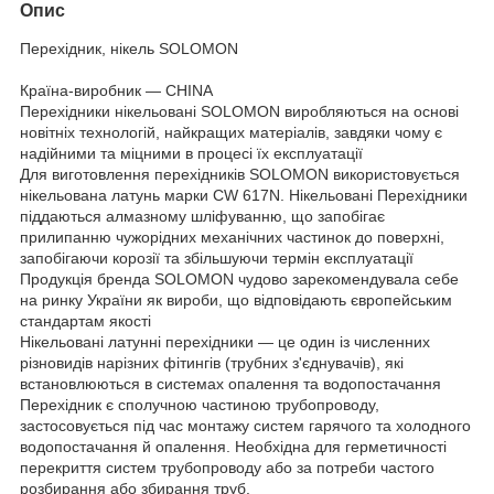
Опис
Перехідник, нікель SOLOMON
Країна-виробник — CHINA
Перехідники нікельовані SOLOMON виробляються на основі
новітніх технологій, найкращих матеріалів, завдяки чому є
надійними та міцними в процесі їх експлуатації
Для виготовлення перехідників SOLOMON використовується
нікельована латунь марки CW 617N. Нікельовані Перехідники
піддаються алмазному шліфуванню, що запобігає
прилипанню чужорідних механічних частинок до поверхні,
запобігаючи корозії та збільшуючи термін експлуатації
Продукція бренда SOLOMON чудово зарекомендувала себе
на ринку України як вироби, що відповідають європейським
стандартам якості
Нікельовані латунні перехідники — це один із численних
різновидів нарізних фітингів (трубних з'єднувачів), які
встановлюються в системах опалення та водопостачання
Перехідник є сполучною частиною трубопроводу,
застосовується під час монтажу систем гарячого та холодного
водопостачання й опалення. Необхідна для герметичності
перекриття систем трубопроводу або за потреби частого
розбирання або збирання труб.