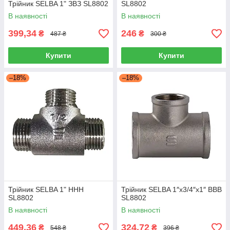
Трійник SELBA 1" ЗВЗ SL8802
SL8802
В наявності
В наявності
399,34
246
₴
₴
487 ₴
300 ₴
Купити
Купити
–18%
–18%
Трійник SELBA 1" ННН
Трійник SELBA 1″х3/4″х1″ ВВВ
SL8802
SL8802
В наявності
В наявності
449,36
324,72
₴
₴
548 ₴
396 ₴