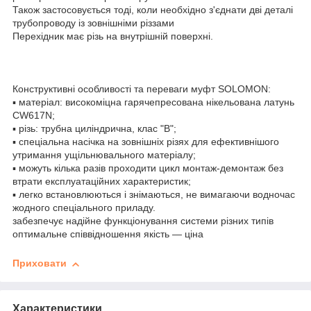
Також застосовується тоді, коли необхідно з'єднати дві деталі
трубопроводу із зовнішніми різзами
Перехідник має різь на внутрішній поверхні.
Конструктивні особливості та переваги муфт SOLOMON:
▪ матеріал: високоміцна гарячепресована нікельована латунь
CW617N;
▪ різь: трубна циліндрична, клас "В";
▪ спеціальна насічка на зовнішніх різях для ефективнішого
утримання ущільнювального матеріалу;
▪ можуть кілька разів проходити цикл монтаж-демонтаж без
втрати експлуатаційних характеристик;
▪ легко встановлюються і знімаються, не вимагаючи водночас
жодного спеціального приладу.
забезпечує надійне функціонування системи різних типів
оптимальне співвідношення якість — ціна
Приховати
Характеристики