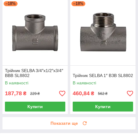
–18%
–18%
Трійник SELBA 3/4″х1/2″х3/4″
ВВВ SL8802
Трійник SELBA 1″ ВЗВ SL8802
В наявності
В наявності
187,78
460,84
₴
₴
229 ₴
562 ₴
Купити
Купити
Показати ще