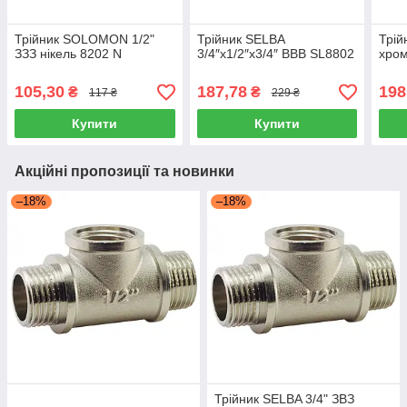
Трійник SOLOMON 1/2"
Трійник SELBA
Трій
ЗЗЗ нікель 8202 N
3/4″х1/2″х3/4″ ВВВ SL8802
хром
105,30
187,78
198
₴
₴
117 ₴
229 ₴
Купити
Купити
Акційні пропозиції та новинки
–18%
–18%
Трійник SELBA 3/4" ЗВЗ