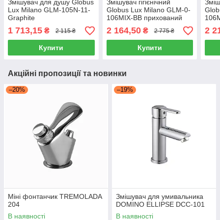
Змішувач для душу Globus
Змішувач гігієнічний
Зміш
Lux Milano GLM-105N-11-
Globus Lux Milano GLM-0-
Glob
Graphite
106MIX-BB прихований
106
монтаж, одноважільний,
монт
1 713,15
2 164,50
2 2
₴
₴
2 115 ₴
2 775 ₴
латунний, чорний матовий
лату
Купити
Купити
Акційні пропозиції та новинки
–20%
–19%
Міні фонтанчик TREMOLADA
Змішувач для умивальника
204
DOMINO ELLIPSE DCC-101
В наявності
В наявності