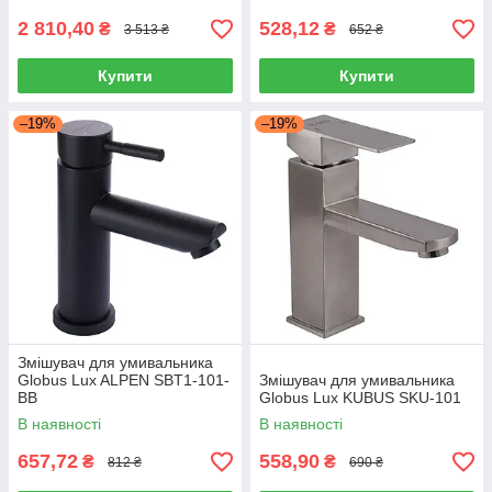
2 810,40
528,12
₴
₴
3 513 ₴
652 ₴
Купити
Купити
–19%
–19%
Змішувач для умивальника
Globus Lux ALPEN SBT1-101-
Змішувач для умивальника
BB
Globus Lux KUBUS SKU-101
В наявності
В наявності
657,72
558,90
₴
₴
812 ₴
690 ₴