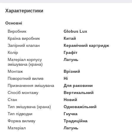
Характеристики
Основні
Виробник
Globus Lux
Країна виробник
Китай
Запірний клапан
Керамічний картридж
Колір
Графіт
Матеріал корпусу
Латунь
змішувача (крана)
Монтаж
Врізний
Поворотний вилив
Ні
Призначення змішувача
Для раковини
Спосіб монтажу
Вертикальний
Стан
Новий
Тип змішувача (крана)
Одноважільний
Тип підводки
Гнучка
Форма виливу
Традиційна
Матеріал
Латунь