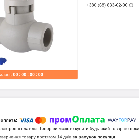
+380 (68) 833-62-06
илось
0
0
0
0
0
0
0
0
електронні платежі. Тепер ви можете купити будь-який товар не пок
овернення товару протягом 14 днів
за рахунок покупця