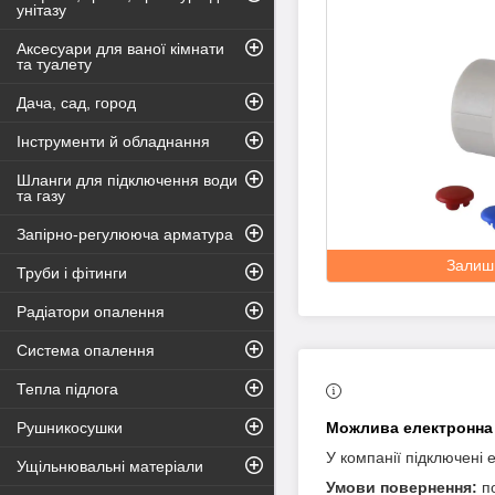
унітазу
Аксесуари для ваної кімнати
та туалету
Дача, сад, город
Інструменти й обладнання
Шланги для підключення води
та газу
Запірно-регулююча арматура
Залиш
Труби і фітинги
Радіатори опалення
Система опалення
Тепла підлога
Рушникосушки
У компанії підключені 
Ущільнювальні матеріали
п