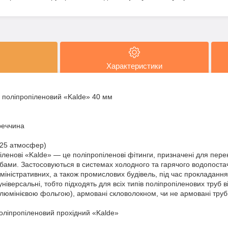
Характеристики
) поліпропіленовий «Kalde» 40 мм
реччина
(25 атмосфер)
іленові «Kalde» — це поліпропіленові фітинги, призначені для пере
бами. Застосовуються в системах холодного та гарячого водопоста
міністративних, а також промислових будівель, під час прокладання
ніверсальні, тобто підходять для всіх типів поліпропіленових труб ві
алюмінієвою фольгою), армовані скловолокном, чи не армовані труб
оліпропіленовий прохідний «Kalde»