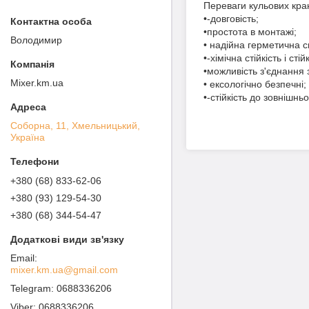
Переваги кульових кра
•-довговість;
•простота в монтажі;
Володимир
• надійна герметична 
•-хімічна стійкість і стій
•можливість з'єднання
Mixer.km.ua
• ексологічно безпечні;
•-стійкість до зовнішнь
Соборна, 11, Хмельницький,
Україна
+380 (68) 833-62-06
+380 (93) 129-54-30
+380 (68) 344-54-47
mixer.km.ua@gmail.com
0688336206
0688336206