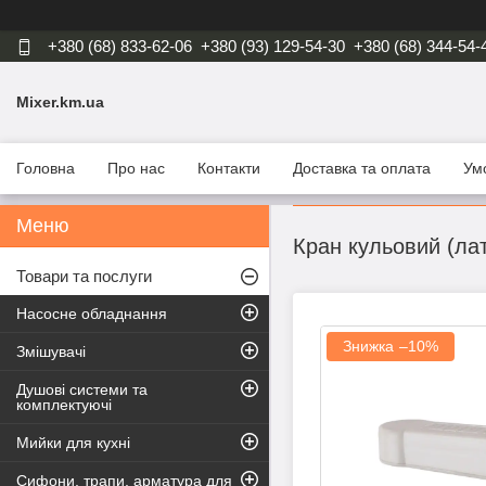
+380 (68) 833-62-06
+380 (93) 129-54-30
+380 (68) 344-54-
Mixer.km.ua
Головна
Про нас
Контакти
Доставка та оплата
Ум
Кран кульовий (ла
Товари та послуги
Насосне обладнання
–10%
Змішувачі
Душові системи та
комплектуючі
Мийки для кухні
Сифони, трапи, арматура для