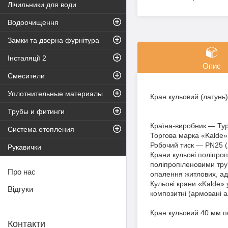
Лічильники для води
Водоочищення
Замки та дверна фурнітура
Інсталяції 2
Опис
Смесители
Уплотнительные материалы
Кран кульовий (латунь
Трубы и фитинги
Країна-виробник — Ту
Система отопления
Торгова марка «Kalde»
Робочий тиск — PN25 
Рукавички
Крани кульові поліпроп
поліпропіленовими тру
Про нас
опалення житлових, ад
Кульові крани «Kalde» у
Відгуки
композитні (армовані 
Кран кульовий 40 мм п
Контакти