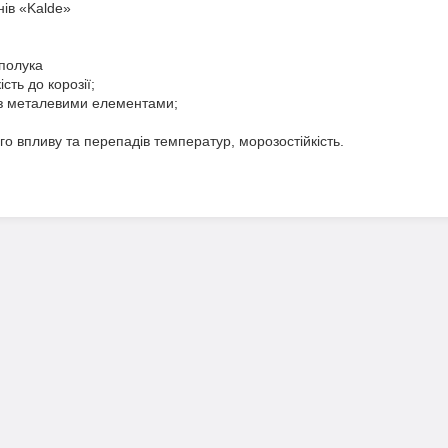
нів «Kalde»
сполука
кість до корозії;
 з металевими елементами;
ого впливу та перепадів температур, морозостійкість.