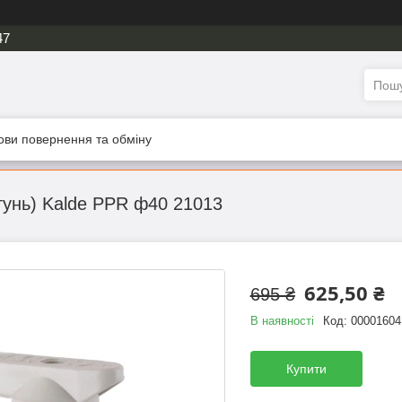
47
ови повернення та обміну
тунь) Kalde PPR ф40 21013
625,50 ₴
695 ₴
В наявності
Код:
00001604
Купити