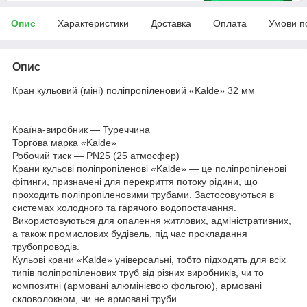
Опис
Характеристики
Доставка
Оплата
Умови п
Опис
Кран кульовий (міні) поліпропіленовий «Kalde» 32 мм
Країна-виробник — Туреччина
Торгова марка «Kalde»
Робочий тиск — PN25 (25 атмосфер)
Крани кульові поліпропіленові «Kalde» — це поліпропіленові
фітинги, призначені для перекриття потоку рідини, що
проходить поліпропіленовими трубами. Застосовуються в
системах холодного та гарячого водопостачання.
Використовуються для опалення житлових, адміністративних,
а також промислових будівель, під час прокладання
трубопроводів.
Кульові крани «Kalde» універсальні, тобто підходять для всіх
типів поліпропіленових труб від різних виробників, чи то
композитні (армовані алюмінієвою фольгою), армовані
скловолокном, чи не армовані труби.