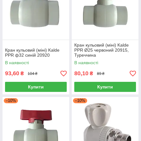
Кран кульовий (міні) Kalde
Кран кульовий (міні) Kalde
PPR Ø25 червоний 20915,
PPR ф32 синій 20920
Туреччина
В наявності
В наявності
93,60
80,10
₴
₴
104 ₴
89 ₴
Купити
Купити
–10%
–10%