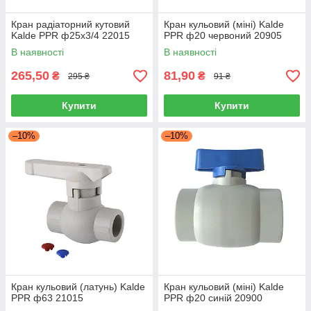
Кран радіаторний кутовий
Кран кульовий (міні) Kalde
Kalde PPR ф25x3/4 22015
PPR ф20 червоний 20905
В наявності
В наявності
265,50
81,90
₴
₴
295 ₴
91 ₴
Купити
Купити
–10%
–10%
Кран кульовий (латунь) Kalde
Кран кульовий (міні) Kalde
PPR ф63 21015
PPR ф20 синій 20900