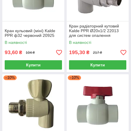
Кран радіаторний кутовий
Кран кульовий (міні) Kalde
Kalde PPR Ø20x1/2 22013
PPR ф32 червоний 20925
для систем опалення
В наявності
В наявності
93,60
195,30
₴
₴
104 ₴
217 ₴
Купити
Купити
–10%
–10%