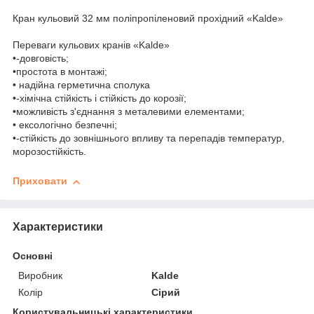
Кран кульовий 32 мм поліпропіленовий прохідний «Kalde»
Переваги кульових кранів «Kalde»
•-довговість;
•простота в монтажі;
• надійна герметична сполука
•-хімічна стійкість і стійкість до корозії;
•можливість з'єднання з металевими елементами;
• ексологічно безпечні;
•-стійкість до зовнішнього впливу та перепадів температур,
морозостійкість.
Приховати
Характеристики
Основні
Виробник
Kalde
Колір
Сірий
Користувальницькі характеристики