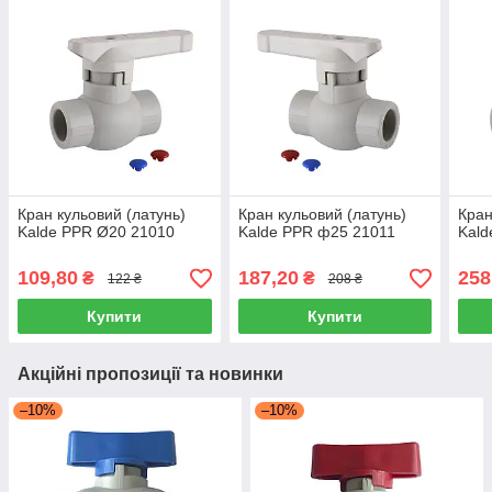
Кран кульовий (латунь)
Кран кульовий (латунь)
Кран
Kalde PPR Ø20 21010
Kalde PPR ф25 21011
Kald
109,80
187,20
258
₴
₴
122 ₴
208 ₴
Купити
Купити
Акційні пропозиції та новинки
–10%
–10%