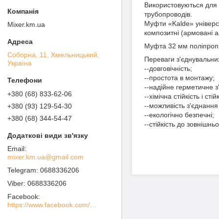
Використовуються для 
трубопроводів.
Муфти «Kalde» універса
Mixer.km.ua
композитні (армовані 
Муфта 32 мм поліпропі
Соборна, 11, Хмельницький,
Переваги з'єднувальни
Україна
--довговічність;
--простота в монтажу;
--надійне герметичне 
+380 (68) 833-62-06
--хімічна стійкість і стій
--можливість з'єднанн
+380 (93) 129-54-30
--екологічно безпечні;
+380 (68) 344-54-47
--стійкість до зовнішнь
mixer.km.ua@gmail.com
0688336206
0688336206
Facebook
https://www.facebook.com/MIXER-%D0%A1%D0%B0%D0%BD%D1%82%D0%B5%D1%85%D0%BD%D0%B8%D1%87%D0%B5%D1%81%D0%BA%D0%BE%D0%B5-%D0%9E%D0%B1%D0%BE%D1%80%D1%83%D0%B4%D0%BE%D0%B2%D0%B0%D0%BD%D0%B8%D0%B5-100936738562760