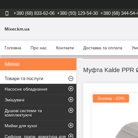
+380 (68) 833-62-06
+380 (93) 129-54-30
+380 (68) 344-54-
Mixer.km.ua
Головна
Про нас
Контакти
Доставка та оплата
Ум
Муфта Kalde PPR 
Товари та послуги
Насосне обладнання
–10%
Змішувачі
Душові системи та
комплектуючі
Мийки для кухні
Сифони, трапи, арматура для