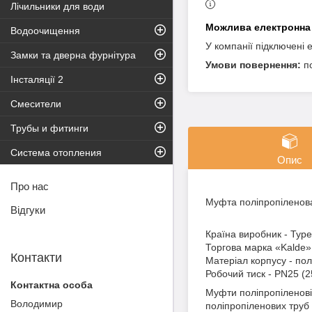
Лічильники для води
Водоочищення
У компанії підключені 
Замки та дверна фурнітура
п
Інсталяції 2
Смесители
Трубы и фитинги
Система отопления
Опис
Про нас
Муфта поліпропіленова
Відгуки
Країна виробник - Тур
Торгова марка «Kalde»
Контакти
Матеріал корпусу - пол
Робочий тиск - PN25 (
Муфти поліпропіленові 
Володимир
поліпропіленових труб