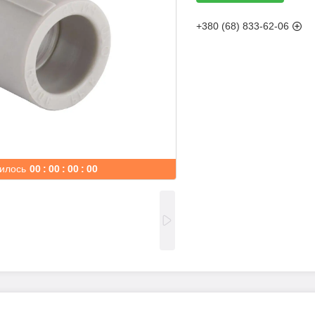
+380 (68) 833-62-06
илось
0
0
0
0
0
0
0
0