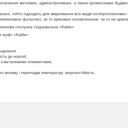
опалення житлових, адміністративних, а також промислових будівел
льні, тобто підходять для зварювання всіх видів поліпропіленових тр
алюмінієвою фольгою), чи то армовані скловолокном, чи то не армов
ленова сполучна з'єднувальна «Kalde»
х муфт «Kalde»
з'єднання
кість до корозії;
я з металевими елементами;
ого впливу і перепадів температур, морозостійкість.