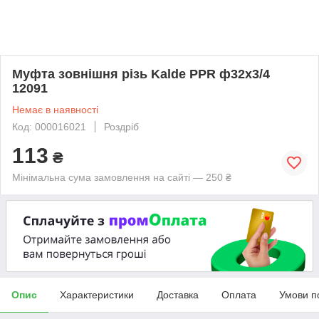
Муфта зовнішня різь Kalde PPR ф32х3/4
12091
Немає в наявності
Код: 000016021
Роздріб
113
₴
Мінімальна сума замовлення на сайті — 250 ₴
Опис
Характеристики
Доставка
Оплата
Умови п