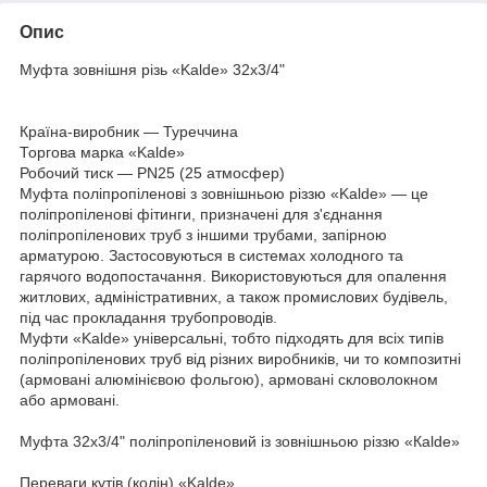
Опис
Муфта зовнішня різь «Kalde» 32х3/4"
Країна-виробник — Туреччина
Торгова марка «Kalde»
Робочий тиск — PN25 (25 атмосфер)
Муфта поліпропіленові з зовнішньою різзю «Kalde» — це
поліпропіленові фітинги, призначені для з'єднання
поліпропіленових труб з іншими трубами, запірною
арматурою. Застосовуються в системах холодного та
гарячого водопостачання. Використовуються для опалення
житлових, адміністративних, а також промислових будівель,
під час прокладання трубопроводів.
Муфти «Kalde» універсальні, тобто підходять для всіх типів
поліпропіленових труб від різних виробників, чи то композитні
(армовані алюмінієвою фольгою), армовані скловолокном
або армовані.
Муфта 32х3/4" поліпропіленовий із зовнішньою різзю «Кalde»
Переваги кутів (колін) «Kalde»