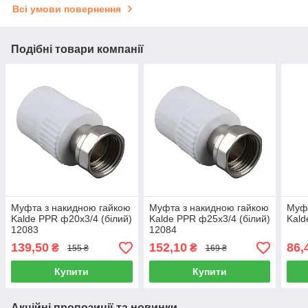
Всі умови повернення
Подібні товари компанії
Муфта з накидною гайкою
Муфта з накидною гайкою
Муфт
Kalde PPR ф20х3/4 (білий)
Kalde PPR ф25х3/4 (білий)
Kald
12083
12084
139,50
152,10
86,
₴
₴
155 ₴
169 ₴
Купити
Купити
Акційні пропозиції та новинки