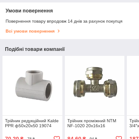
Умови повернення
Повернення товару впродовж 14 днів за рахунок покупця
Всі умови повернення
Подібні товари компанії
Трійник редукційний Kalde
Трійник проміжний NTM
Трій
PPR ф50х20х50 19074
NF-1020 20х16х16
3/4″
70,20
84,60
187
₴
₴
78 ₴
94 ₴