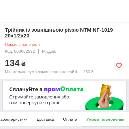
Трійник із зовнішньою різзю NTM NF-1019
20х1/2х20
Немає в наявності
Код: 000002592
Роздріб
134
₴
Мінімальна сума замовлення на сайті — 250 ₴
арактеристики
Доставка
Оплата
Умови повернення