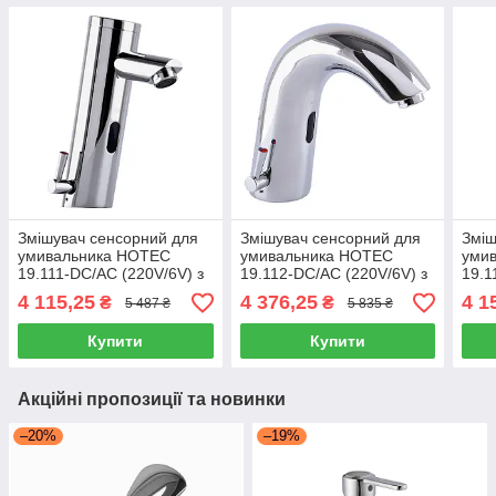
Змішувач сенсорний для
Змішувач сенсорний для
Зміш
умивальника HOTEC
умивальника HOTEC
уми
19.111-DC/AC (220V/6V) з
19.112-DC/AC (220V/6V) з
19.1
трансформатором,латунний
трансформатором,латунний
тра
4 115,25
4 376,25
4 1
₴
₴
5 487 ₴
5 835 ₴
Hot/Cold
Hot/Cold
Hot/
Купити
Купити
Акційні пропозиції та новинки
–20%
–19%