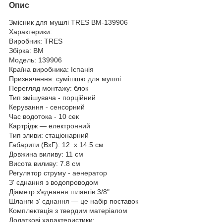
Опис
Змісник для мушлі TRES BM-139906
Характерики:
Виробник: TRES
Збірка: BM
Модель: 139906
Країна виробника: Іспанія
Призначення: сумішшю для мушлі
Перегляд монтажу: блок
Тип змішувача - порційний
Керування - сенсорний
Час водотока - 10 сек
Картрідж — електронний
Тип зливи: стаціонарний
Габарити (ВхГ): 12 х 14.5 см
Довжина виливу: 11 см
Висота виливу: 7.8 см
Регулятор струму - аенератор
З' єднання з водопроводом
Діаметр з'єднання шлангів 3/8"
Шланги з' єднання — це набір поставок
Комплектація з твердим матеріалом
Додаткові характеристики: