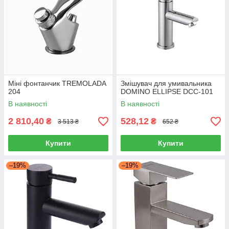
Міні фонтанчик TREMOLADA
Змішувач для умивальника
204
DOMINO ELLIPSE DCC-101
В наявності
В наявності
2 810,40
528,12
₴
₴
3 513 ₴
652 ₴
Купити
Купити
–19%
–19%