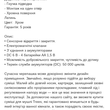
- Гнучка підводка
- Монтаж на один отвір
- Хромна поверхня
Латинь
Цвет: Хром
Гарантія: 5 років
Опис:
• Сенсорне відкриття і закриття.
• Електромагнітні клапани
• З’ єднання з акумуляторами
• DC 6 В - 4 батарейки АА 1,5 В
• Можливість добровільного закриття, чутливість до дотику.
• Термін служби акумуляторів (DC): 50 000 циклів.
Сучасна черепашка може докорінно змінити дизайн
приміщення. Звичайно, якщо розумно підійти до вибору
суміші. Малий або довгий носик, картридж, захищений ззовні
силіконовими або прорізаними прокладками, плавний хід і
регулювання напору води — все це має значення в процесі
експлуатації. За допомогою нашого сайту, ви зможете купити
суміші для мушлі Trees, які гарантовано впишеться в будь-
який інтер'єр ванної кімнати, а також порадіють своєю якістю,