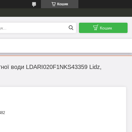
Кошик
Кошик
питної води LDARI020F1NKS43359 Lidz,
482