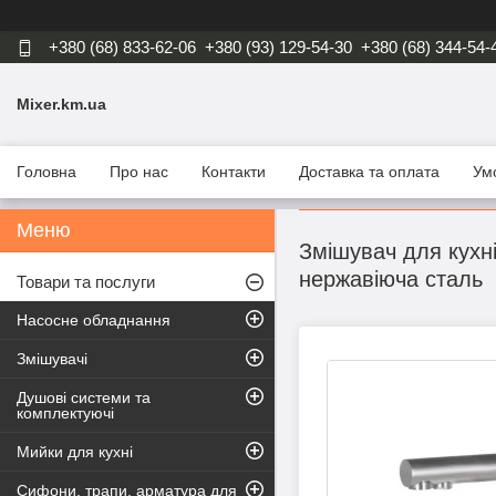
+380 (68) 833-62-06
+380 (93) 129-54-30
+380 (68) 344-54-
Mixer.km.ua
Головна
Про нас
Контакти
Доставка та оплата
Ум
Змішувач для кухні
нержавіюча сталь
Товари та послуги
Насосне обладнання
Змішувачі
Душові системи та
комплектуючі
Мийки для кухні
Сифони, трапи, арматура для