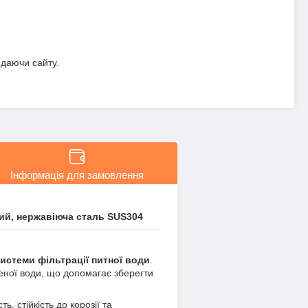
идаючи сайту.
Інформація для замовлення
тний, нержавіюча сталь SUS304
истеми фільтрації питної води
.
щеної води, що допомагає зберегти
ть, стійкість до корозії та