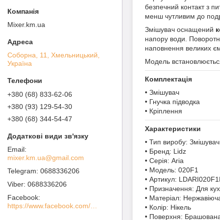
безпечний контакт з п
менш чутливим до подр
Mixer.km.ua
Змішувач оснащений
к
напору води. Поворотни
наповнення великих є
Соборна, 11, Хмельницький,
Модель встановлюєть
Україна
Комплектація
• Змішувач
+380 (68) 833-62-06
• Гнучка підводка
+380 (93) 129-54-30
• Кріплення
+380 (68) 344-54-47
Характеристики
• Тип виробу: Змішувач
• Бренд: Lidz
mixer.km.ua@gmail.com
• Серія: Aria
• Модель: 020F1
0688336206
• Артикул: LDARI020F
0688336206
• Призначення: Для кух
Facebook
• Матеріал: Нержавіюч
https://www.facebook.com/MIXER-%D0%A1%D0%B0%D0%BD%D1%82%D0%B5%D1%85%D0%BD%D0%B8%D1%87%D0%B5%D1%81%D0%BA%D0%BE%D0%B5-%D0%9E%D0%B1%D0%BE%D1%80%D1%83%D0%B4%D0%BE%D0%B2%D0%B0%D0%BD%D0%B8%D0%B5-100936738562760
• Колір: Нікель
• Поверхня: Брашован