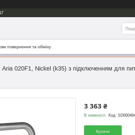
47
ови повернення та обміну
 Aria 020F1, Nickel (k35) з підключенням для 
3 363 ₴
В наявності
Код:
SD00049
Купити