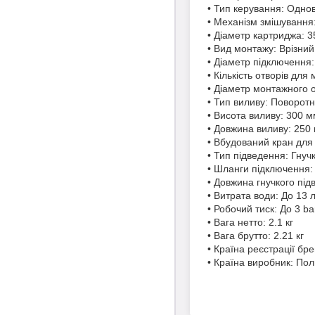
• Тип керування: Одно
• Механізм змішування
• Діаметр картриджа: 
• Вид монтажу: Врізний
• Діаметр підключення:
• Кількість отворів для
• Діаметр монтажного 
• Тип виливу: Поворот
• Висота виливу: 300 
• Довжина виливу: 250
• Вбудований кран для 
• Тип підведення: Гнуч
• Шланги підключення: 
• Довжина гнучкого пі
• Витрата води: До 13 л
• Робочий тиск: До 3 ba
• Вага нетто: 2.1 кг
• Вага брутто: 2.21 кг
• Країна реєстрації бр
• Країна виробник: По