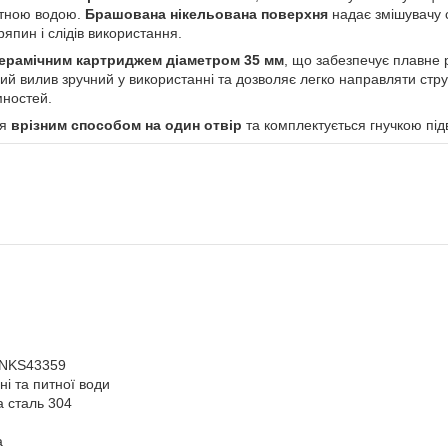
итною водою.
Брашована нікельована поверхня
надає змішувачу с
япин і слідів використання.
ерамічним картриджем діаметром 35 мм
, що забезпечує плавне
й вилив зручний у використанні та дозволяє легко направляти стру
мностей.
ся
врізним способом на один отвір
та комплектується гнучкою пі
1NKS43359
ні та питної води
а сталь 304
а