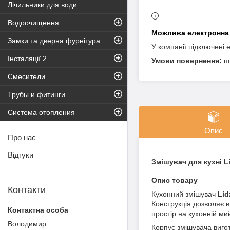
Лічильники для води
Водоочищення
Замки та дверна фурнітура
У компанії підключені 
Інсталяції 2
п
Смесители
Трубы и фитинги
Система отопления
Опис
Про нас
Відгуки
Змішувач для кухні L
Опис товару
Контакти
Кухонний змішувач
Lid
Конструкція дозволяє в
простір на кухонній ми
Володимир
Корпус змішувача виго