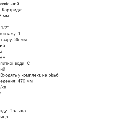
важільний
: Картридж
35 мм
 1/2"
 монтажу: 1
отвору: 35 мм
ний
мм
 мм
питної води: Є
кий
Входять у комплект, на різьбі
дведення: 470 мм
/хв
r
енду: Польща
льща