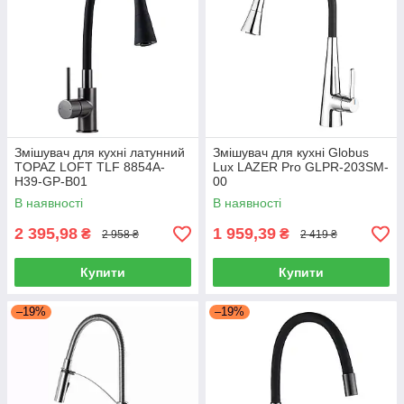
Змішувач для кухні латунний
Змішувач для кухні Globus
TOPAZ LOFT TLF 8854A-
Lux LAZER Pro GLPR-203SM-
H39-GP-B01
00
В наявності
В наявності
2 395,98
1 959,39
₴
₴
2 958 ₴
2 419 ₴
Купити
Купити
–19%
–19%