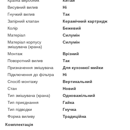
Країна виробник
Китай
Висувний вилив
Ні
Гнучкий вилив
Так
Запірний клапан
Керамічний картридж
Колір
Бежевий
Матеріал
Силумін
Матеріал корпусу
Силумін
змішувача (крана)
Монтаж
Врізний
Поворотний вилив
Так
Призначення змішувача
Для кухонної мийки
Підключення до фільтра
Ні
Спосіб монтажу
Вертикальний
Стан
Новий
Тип змішувача (крана)
Одноважільний
Тип приєднання
Гайка
Тип підводки
Гнучка
Форма виливу
Традиційна
Комплектація