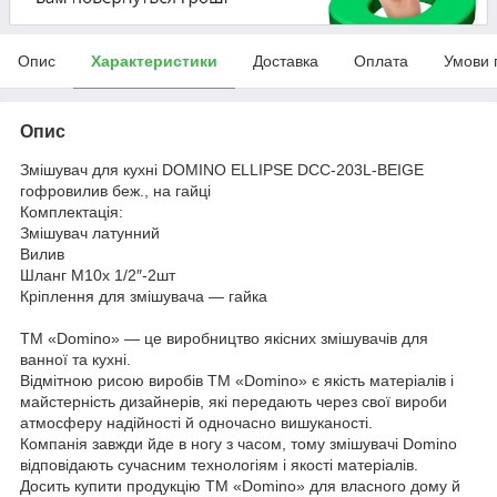
Опис
Характеристики
Доставка
Оплата
Умови 
Опис
Змішувач для кухні DOMINO ELLIPSE DCC-203L-BEIGE
гофровилив беж., на гайці
Комплектація:
Змішувач латунний
Вилив
Шланг М10х 1/2″-2шт
Кріплення для змішувача — гайка
ТМ «Domino» — це виробництво якісних змішувачів для
ванної та кухні.
Відмітною рисою виробів ТМ «Domino» є якість матеріалів і
майстерність дизайнерів, які передають через свої вироби
атмосферу надійності й одночасно вишуканості.
Компанія завжди йде в ногу з часом, тому змішувачі Domino
відповідають сучасним технологіям і якості матеріалів.
Досить купити продукцію ТМ «Domino» для власного дому й