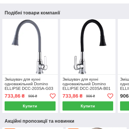
Подібні товари компанії
Змішувач для кухні
Змішувач для кухні
Зміш
одноважільний Domino
одноважільний Domino
одно
ELLIPSE DCC-203SA-G03
ELLIPSE DCC-203SA-B01
ELL
рефлекторний,
рефлекторний,
реф
733,86
733,86
906
₴
₴
906 ₴
906 ₴
силіконовий, сірий
силіконовий, чорний
силі
Купити
Купити
Акційні пропозиції та новинки