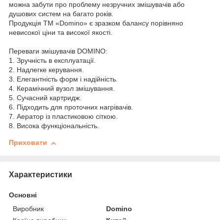
можна забути про проблему незручних змішувачів або
душових систем на багато років.
Продукція ТМ «Domino» є зразком балансу порівняно
невисокої ціни та високої якості.
Переваги змішувачів DOMINO:
1. Зручність в експлуатації.
2. Надлегке керування.
3. Елегантність форм і надійність.
4. Керамічний вузол змішування.
5. Сучасний картридж.
6. Підходить для проточних нагрівачів.
7. Аератор із пластиковою сіткою.
8. Висока функціональність.
Приховати
Характеристики
Основні
Виробник
Domino