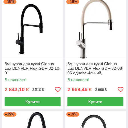
–19%
–19%
Змішувач для кухні Globus
Змішувач для кухні Globus
Lux DENVER Flex GDF-32-10-
Lux DENVER Flex GDF-32-08-
01
06 одноважільний,
рефлекторний, силіконовий
В наявності
В наявності
2 843,10
2 969,46
₴
₴
3 510 ₴
3 666 ₴
Купити
Купити
–19%
–19%