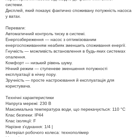
системи.
Дисплей, який показує фактично споживану потужність насоса
у ватах.
Переваги:
Автоматичний контроль тиску в системі.
Енергозбереження — насос з оптимізованим
енергоспоживанням неабияк зменшить споживання енергії.
Гнучкість — можливість встановлення в будь-яких системах
опалення.
Комфорт — низький рівень шуму.
Нічний режим — ступеневе зменшення потужності
експлуатації в нічну пору.
Зручність — просте настроювання й експлуатація для
користувача.
Технічні характеристики
Напруга мережі: 230 В
Максимальна температура води, що перекачується: 110 °С
Клас безпеки: IP44
Клас ізоляції: F
Нарізне з'єднання: 1/4 |
Матеріал робочого колеса: технополімер