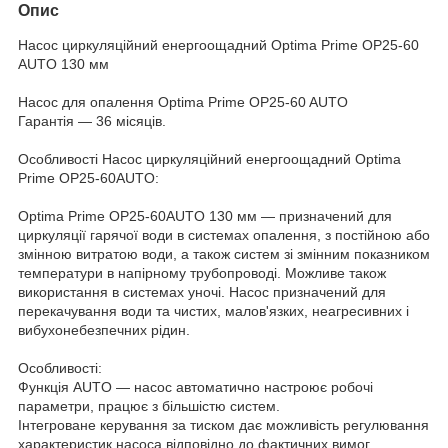
Опис
Насос циркуляційний енергоощадний Optima Prime OP25-60
AUTO 130 мм
Насос для опалення Optima Prime OP25-60 AUTO
Гарантія — 36 місяців.
Особливості Насос циркуляційний енергоощадний Optima
Prime OP25-60AUTO:
Optima Prime OP25-60AUTO 130 мм — призначений для
циркуляції гарячої води в системах опалення, з постійною або
змінною витратою води, а також систем зі змінним показником
температури в напірному трубопроводі. Можливе також
використання в системах уночі. Насос призначений для
перекачування води та чистих, малов'язких, неагресивних і
вибухонебезпечних рідин.
Особливості:
Функція AUTO — насос автоматично настроює робочі
параметри, працює з більшістю систем.
Інтегроване керування за тиском дає можливість регулювання
характеристик насоса відповідно до фактичних вимог