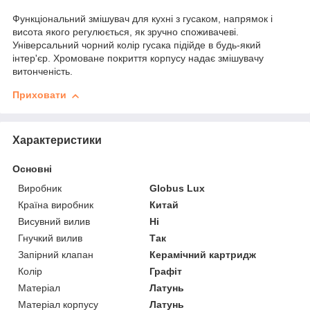
Функціональний змішувач для кухні з гусаком, напрямок і
висота якого регулюється, як зручно споживачеві.
Універсальний чорний колір гусака підійде в будь-який
інтер'єр. Хромоване покриття корпусу надає змішувачу
витонченість.
Приховати
Характеристики
Основні
Виробник
Globus Lux
Країна виробник
Китай
Висувний вилив
Ні
Гнучкий вилив
Так
Запірний клапан
Керамічний картридж
Колір
Графіт
Матеріал
Латунь
Матеріал корпусу
Латунь