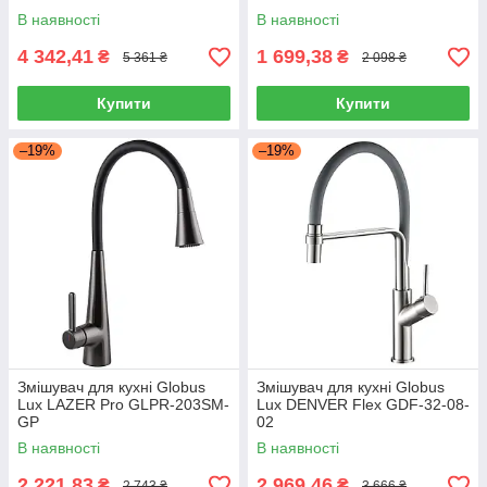
В наявності
В наявності
4 342,41
1 699,38
₴
₴
5 361 ₴
2 098 ₴
Купити
Купити
–19%
–19%
Змішувач для кухні Globus
Змішувач для кухні Globus
Lux LAZER Pro GLPR-203SM-
Lux DENVER Flex GDF-32-08-
GP
02
В наявності
В наявності
2 221,83
2 969,46
₴
₴
2 743 ₴
3 666 ₴