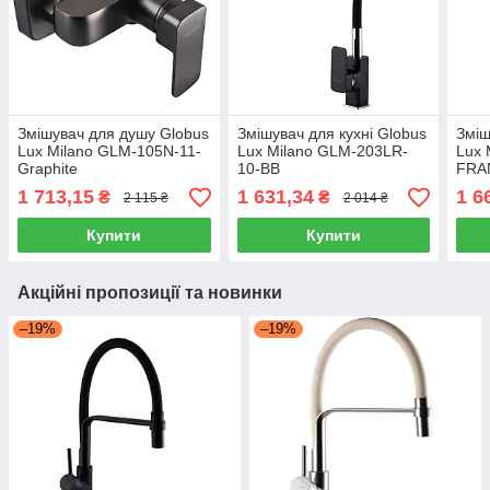
Змішувач для душу Globus
Змішувач для кухні Globus
Зміш
Lux Milano GLM-105N-11-
Lux Milano GLM-203LR-
Lux 
Graphite
10-BB
FRA
1 713,15
1 631,34
1 6
₴
₴
2 115 ₴
2 014 ₴
Купити
Купити
Акційні пропозиції та новинки
–19%
–19%