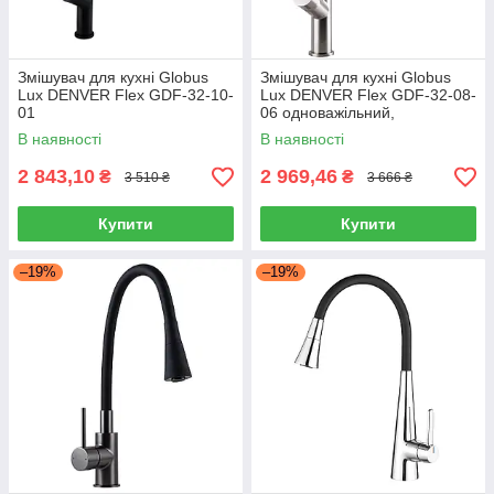
Змішувач для кухні Globus
Змішувач для кухні Globus
Lux DENVER Flex GDF-32-10-
Lux DENVER Flex GDF-32-08-
01
06 одноважільний,
рефлекторний, силіконовий
В наявності
В наявності
2 843,10
2 969,46
₴
₴
3 510 ₴
3 666 ₴
Купити
Купити
–19%
–19%