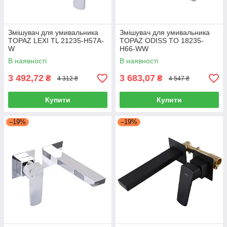
Змішувач для умивальника
Змішувач для умивальника
TOPAZ LEXI TL 21235-H57A-
TOPAZ ODISS TO 18235-
W
H66-WW
В наявності
В наявності
3 492,72
3 683,07
₴
₴
4 312 ₴
4 547 ₴
Купити
Купити
–19%
–19%