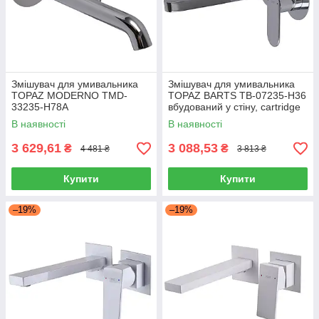
Змішувач для умивальника
Змішувач для умивальника
TOPAZ MODERNO TMD-
TOPAZ BARTS TB-07235-H36
33235-H78A
вбудований у стіну, cartridge
D35
В наявності
В наявності
3 629,61
3 088,53
₴
₴
4 481 ₴
3 813 ₴
Купити
Купити
–19%
–19%