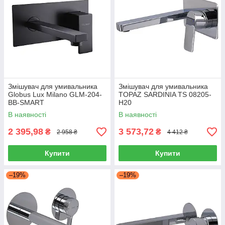
Змішувач для умивальника
Змішувач для умивальника
Globus Lux Milano GLM-204-
TOPAZ SARDINIA TS 08205-
BB-SMART
H20
В наявності
В наявності
2 395,98
3 573,72
₴
₴
2 958 ₴
4 412 ₴
Купити
Купити
–19%
–19%