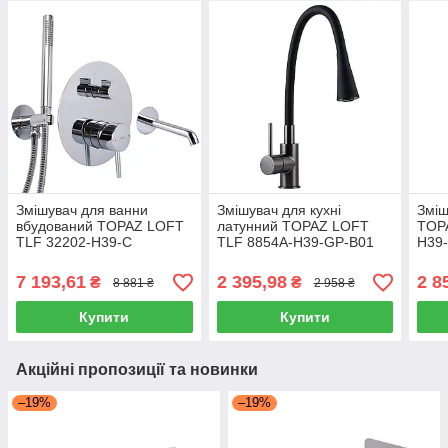
Змішувач для ванни
Змішувач для кухні
Зміш
вбудований TOPAZ LOFT
латунний TOPAZ LOFT
TOP
TLF 32202-H39-C
TLF 8854A-H39-GP-B01
H39
7 193,61
2 395,98
2 8
₴
₴
8 881 ₴
2 958 ₴
Купити
Купити
Акційні пропозиції та новинки
–19%
–19%