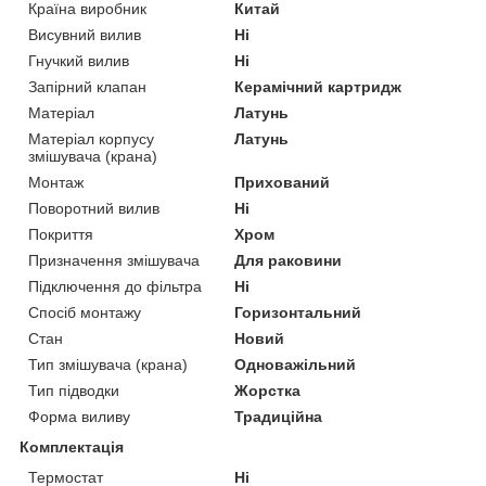
Країна виробник
Китай
Висувний вилив
Ні
Гнучкий вилив
Ні
Запірний клапан
Керамічний картридж
Матеріал
Латунь
Матеріал корпусу
Латунь
змішувача (крана)
Монтаж
Прихований
Поворотний вилив
Ні
Покриття
Хром
Призначення змішувача
Для раковини
Підключення до фільтра
Ні
Спосіб монтажу
Горизонтальний
Стан
Новий
Тип змішувача (крана)
Одноважільний
Тип підводки
Жорстка
Форма виливу
Традиційна
Комплектація
Термостат
Ні