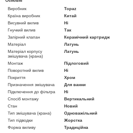
Основні
Виробник
Topaz
Країна виробник
Китай
Висувний вилив
Ні
Гнучкий вилив
Так
Запірний клапан
Керамічний картридж
Матеріал
Латунь
Матеріал корпусу
Латунь
змішувача (крана)
Монтаж
Підлоговий
Поворотний вилив
Ні
Покриття
Хром
Призначення змішувача
Для ванни
Підключення до фільтра
Ні
Спосіб монтажу
Вертикальний
Стан
Новий
Тип змішувача (крана)
Одноважільний
Тип підводки
Жорстка
Форма виливу
Традиційна