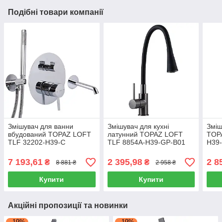
Подібні товари компанії
Змішувач для ванни
Змішувач для кухні
Зміш
вбудований TOPAZ LOFT
латунний TOPAZ LOFT
TOP
TLF 32202-H39-C
TLF 8854A-H39-GP-B01
H39
7 193,61
2 395,98
2 8
₴
₴
8 881 ₴
2 958 ₴
Купити
Купити
Акційні пропозиції та новинки
–19%
–19%