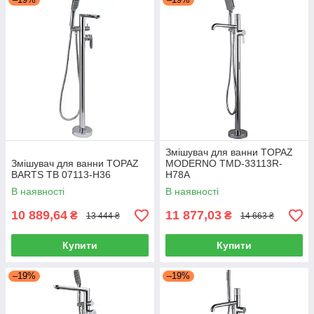
Змішувач для ванни TOPAZ
Змішувач для ванни TOPAZ
MODERNO TMD-33113R-
BARTS TB 07113-H36
H78A
В наявності
В наявності
10 889,64
11 877,03
₴
₴
13 444 ₴
14 663 ₴
Купити
Купити
–19%
–19%