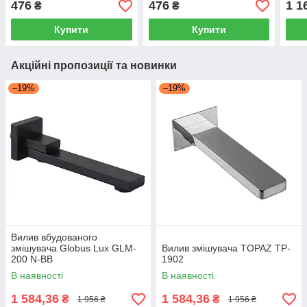
476
476
1 1
₴
₴
LDHEL403152745351164
LDNEX40159737751166
Купити
Купити
Акційні пропозиції та новинки
–19%
–19%
Вилив вбудованого
змішувача Globus Lux GLM-
Вилив змішувача TOPAZ TP-
200 N-BB
1902
В наявності
В наявності
1 584,36
1 584,36
₴
₴
1 956 ₴
1 956 ₴