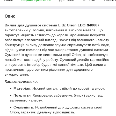
Опис
Вилив для душової системи Lidz Orion LDORI48607
,
виготовлений у Польщі, виконаний із якісного метала, що
гарантує міцність і стійкість до корозії. Хромоване покриття
забезпечує елегантний вигляд і захист від вапняного нальоту.
Конструкція виливу дозволяє зручно спрямовувати потік води,
підвищуючи комфорт під час використання душової системи.
Сумісний із душовими системами серії Orion, він забезпечує
легкий монтаж і надійну роботу. Сучасний дизайн гармонійно
вписується в інтер’єр будь-якої ванної кімнати. Цей вилив є
практичним і довговічним рішенням для щоденного
використання.
Характеристики:
Матеріал
: Якісний метал, стійкий до корозії та зносу.
Покриття
: Хромоване, забезпечує блиск і захист від
вапняного нальоту.
Сумісність
: Розроблений для душових систем серії
Orion, гарантує ідеальну відповідність.