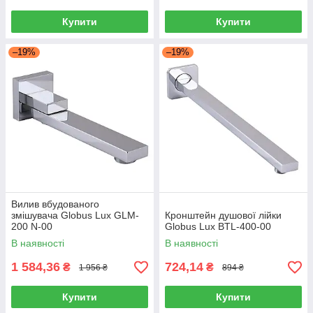
Купити
Купити
–19%
–19%
Вилив вбудованого
змішувача Globus Lux GLM-
Кронштейн душової лійки
200 N-00
Globus Lux BTL-400-00
В наявності
В наявності
1 584,36
724,14
₴
₴
1 956 ₴
894 ₴
Купити
Купити