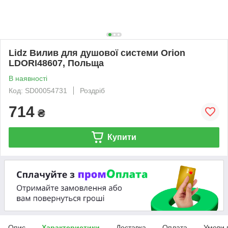
Lidz Вилив для душової системи Orion
LDORI48607, Польща
В наявності
Код: SD00054731
Роздріб
714
₴
Купити
Опис
Характеристики
Доставка
Оплата
Умови 