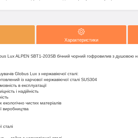
Характеристики
obus Lux ALPEN SBT1-203SB бічний чорний гофровилив з душовою н
вачів Globus Lux з нержавіючої сталі:
отовлений із харчової нержавіючої сталі SUS304
дмовність в експлуатації
іцність і надійність
ість
х екологічно чистих матеріалів
ії виробництва
ї сталі
а — гайка з нержавіючої сталі