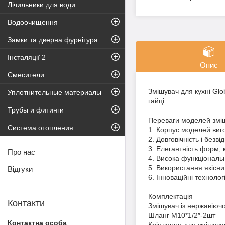
Лічильники для води
Водоочищення
Замки та дверна фурнітура
Інсталяції 2
Опис
Смесители
Змішувач для кухні Gl
Уплотнительные материалы
гайці
Трубы и фитинги
Переваги моделей змішу
Система отопления
1. Корпус моделей виг
2. Довговічність і безві
3. Елегантність форм, м
Про нас
4. Висока функціональн
5. Використання якісни
Відгуки
6. Інноваційні технолог
Комплектація
Контакти
Змішувач із нержавіючо
Шланг М10*1/2″-2шт
Кріплення для змішувач