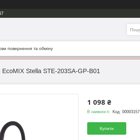
47
ови повернення та обміну
і EcoMIX Stella STE-203SA-GP-B01
1 098 ₴
В наявності
Код:
00003157
Купити